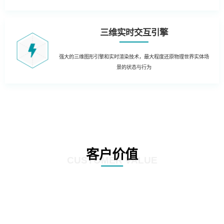
三维实时交互引擎
强大的三维图形引擎和实时渲染技术，最大程度还原物理世界实体场
景的状态与行为
客户价值
CUSTOMER VALUE
01
生产制造管理：结合实时生产数据，在3D场景中实时获知生产运营的KPI数据
和状态。同时当出现异常时，对各类报警信息进行处理和自动报警，定位到3D