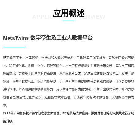
应用概述
APPLICATION OVERVIEW
MetaTwins 数字孪生及工业大数据平台
基于数字孪生、人工智能、物联网和大数据等技术，与物理工厂深度融合，实现生产数据可视
化、监管即时化、调度一体化、管理智能化，为生产管控提供更全面的决策支持，实现生产和管
控最优化。方案基于用户体验的新视角，从产品思考出发，通过三维建模还原实体工厂和生产线
场景，将生产数据和工厂状态同步呈现，让用户对生产关键数据有更直观的感受，可以更便捷地
进行管理，增强用户的数据感知能力，为运营提供强有力的支持。当生产出现异常时，能够方便
管理者更快速地定位异常点，远程指导故障处理，实现资产的有效维护管理，大幅降低维护成
本。
2023年，网思科技对该平台在孪生体管理、3D场景与大屏应用、数据源管理等七大模块进行了功
能升级。