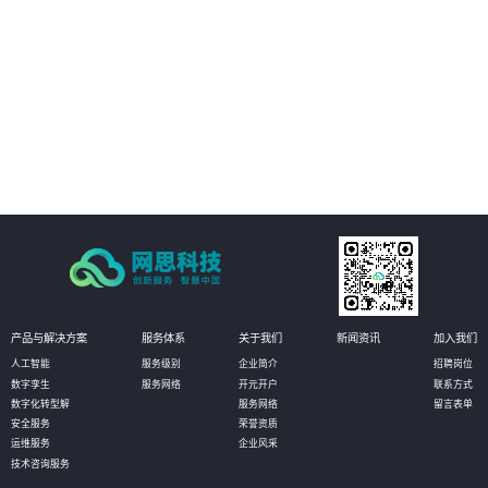
场景，及时获知运行风险，通过3D动态方式进行故障处理和远程干预。
02
管理运营决策：通过真实场景与数据的完美融合和实时呈现，真实再现实际的
生产状态，有助于管理者更高效直观的获知数据，并作出相应决策，甚至可以
对决策进行模拟推演，以达到最优化决策的目的。
03
设备资产管理：通过物联网数据的采集，实时获知设备资产状态信息和健康状
况。无需到现场即可实现资产的有效维护；同时还可定义相应的管理阈值，系
统自动预警，对设备进行预测性维护，选择性保养和更换，大幅降低设备资产
维护成本。
产品与解决方案
服务体系
关于我们
新闻资讯
加入我们
人工智能
服务级别
企业简介
招聘岗位
数字孪生
服务网络
开元开户
联系方式
数字化转型解
服务网络
留言表单
安全服务
荣誉资质
运维服务
企业风采
技术咨询服务