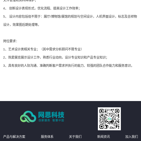
文件管理和资料库维护；
4、 创新设计表现形式，优化流程、提高设计工作效率；
5、 设计内容包括但不限于：展厅/博物馆/展馆的规划与空间设计，人机界面设计，标志及吉祥物
设计，效果图后期处理等。
岗位要求：
1、艺术设计类相关专业；（其中需求分析顾问不限专业）
2、热爱展览展示设计工作，熟悉行业动向，设计专业知识和产品专业知识；
3、具有良好的人际沟通、准确判断客户需求并执行的能力、较强的团队合作能力和服务意识。
产品与解决方案
服务体系
关于我们
新闻资讯
加入我们