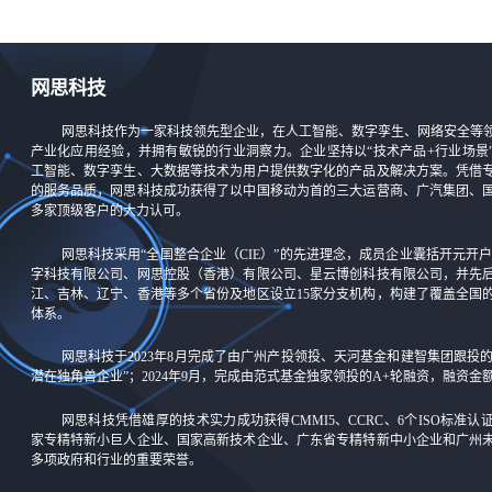
网思科技
网思科技作为一家科技领先型企业，在人工智能、数字孪生、网络安全等
产业化应用经验，并拥有敏锐的行业洞察力。企业坚持以“技术产品+行业场景
工智能、数字孪生、大数据等技术为用户提供数字化的产品及解决方案。凭借
的服务品质，网思科技成功获得了以中国移动为首的三大运营商、广汽集团、
多家顶级客户的大力认可。
网思科技采用“全国整合企业（CIE）”的先进理念，成员企业囊括开元开户-
字科技有限公司、网思控股（香港）有限公司、星云博创科技有限公司，并先
江、吉林、辽宁、香港等多个省份及地区设立15家分支机构，构建了覆盖全国
体系。
网思科技于2023年8月完成了由广州产投领投、天河基金和建智集团跟投
潜在独角兽企业”；2024年9月，完成由范式基金独家领投的A+轮融资，融资
网思科技凭借雄厚的技术实力成功获得CMMI5、CCRC、6个ISO标准
家专精特新小巨人企业、国家高新技术企业、广东省专精特新中小企业和广州
多项政府和行业的重要荣誉。