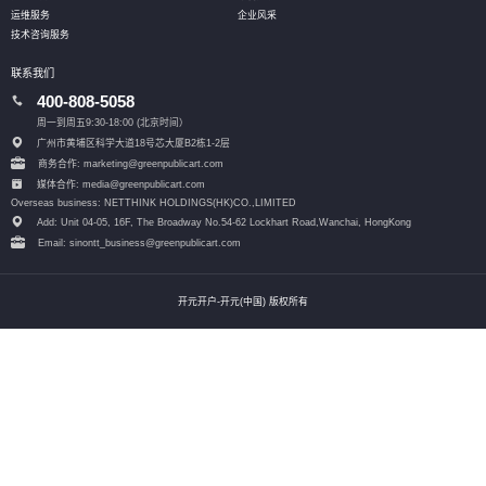
运维服务
企业风采
技术咨询服务
联系我们
400-808-5058
周一到周五9:30-18:00 (北京时间）
广州市黄埔区科学大道18号芯大厦B2栋1-2层
商务合作: marketing@greenpublicart.com
媒体合作: media@greenpublicart.com
Overseas business: NETTHINK HOLDINGS(HK)CO.,LIMITED
Add: Unit 04-05, 16F, The Broadway No.54-62 Lockhart Road,
Wanchai, HongKong
Email: sinontt_business@greenpublicart.com
开元开户-开元(中国) 版权所有