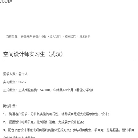
开元开户
当前位置：
开元开户-开元(中国)
>
加入我们
>
校园招聘
>
技术体系
空间设计师实习生（武汉）
需求人数：若干人
实习薪资：3k-5k
正式薪资：正式岗位薪资：5k-10K，年终奖1-3个月（看能力浮动）
岗位职责：
1、 沟通客户需求，分析其实施的可行性，辅助项目经理完成展示策划、设计；
2、 把握设计时间节点，控制设计进度，完成展示设计任务；
3、配合平面设计师完成项目最终的整体汇报方案；参与项目例会，项目完工总结报告，设计项目