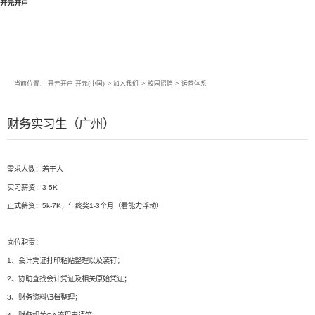
开元开户
当前位置：
开元开户-开元(中国)
>
加入我们
>
校园招聘
>
运营体系
财务实习生（广州）
需求人数：若干人
实习薪资：3-5K
正式薪资：5k-7K，年终奖1-3个月（看能力浮动）
岗位职责：
1、会计凭证打印粘贴整理以及装钉；
2、协助查找会计凭证及相关原始凭证；
3、财务资料归档整理；