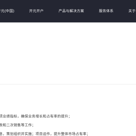
元(中国)
开元开户
产品与解决方案
服务体系
关于
项业绩指标，确保业务增长和占有率的提升；
款和二次销售等工作；
息，策划组织并实施；项目运作，提升整体市场占有率；