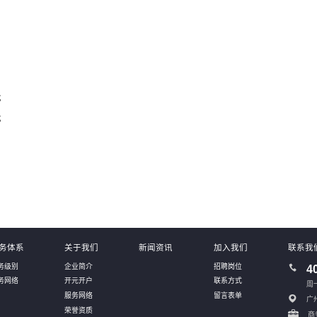
；
；
务体系
关于我们
新闻资讯
加入我们
联系我
务级别
企业简介
招聘岗位
4
务网络
开元开户
联系方式
周一
服务网络
留言表单
广
荣誉资质
商务