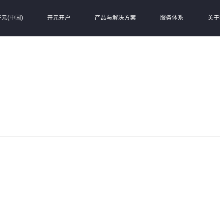
元(中国)
开元开户
产品与解决方案
服务体系
关于