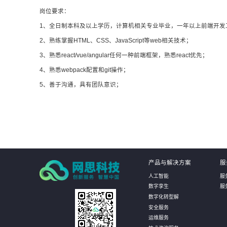
岗位要求：
1、全日制本科及以上学历，计算机相关专业毕业，一年以上前端开发
2、熟练掌握HTML、CSS、JavaScript等web相关技术；
3、熟悉react/vue/angular任何一种前端框架，熟悉react优先；
4、熟悉webpack配置和git操作；
5、善于沟通，具有团队意识；
产品与解决方案
服
人工智能
服
数字孪生
服
数字化转型解
安全服务
运维服务