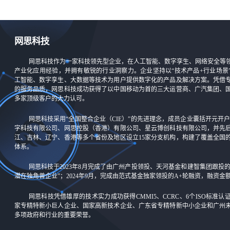
网思科技
网思科技作为一家科技领先型企业，在人工智能、数字孪生、网络安全等
产业化应用经验，并拥有敏锐的行业洞察力。企业坚持以“技术产品+行业场景
工智能、数字孪生、大数据等技术为用户提供数字化的产品及解决方案。凭借
的服务品质，网思科技成功获得了以中国移动为首的三大运营商、广汽集团、
多家顶级客户的大力认可。
网思科技采用“全国整合企业（CIE）”的先进理念，成员企业囊括开元开户-
字科技有限公司、网思控股（香港）有限公司、星云博创科技有限公司，并先
江、吉林、辽宁、香港等多个省份及地区设立15家分支机构，构建了覆盖全国
体系。
网思科技于2023年8月完成了由广州产投领投、天河基金和建智集团跟投
潜在独角兽企业”；2024年9月，完成由范式基金独家领投的A+轮融资，融资
网思科技凭借雄厚的技术实力成功获得CMMI5、CCRC、6个ISO标准
家专精特新小巨人企业、国家高新技术企业、广东省专精特新中小企业和广州
多项政府和行业的重要荣誉。