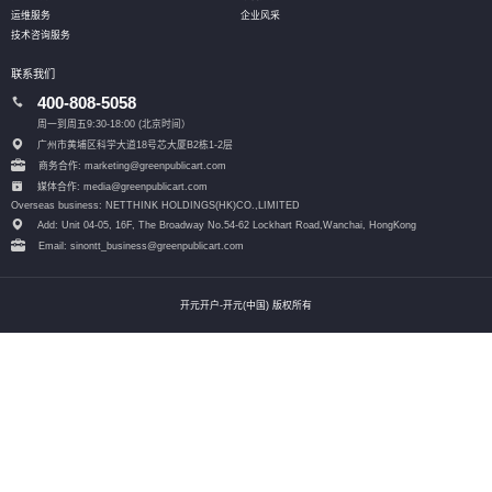
运维服务
企业风采
技术咨询服务
联系我们
400-808-5058
周一到周五9:30-18:00 (北京时间）
广州市黄埔区科学大道18号芯大厦B2栋1-2层
商务合作: marketing@greenpublicart.com
媒体合作: media@greenpublicart.com
Overseas business: NETTHINK HOLDINGS(HK)CO.,LIMITED
Add: Unit 04-05, 16F, The Broadway No.54-62 Lockhart Road,
Wanchai, HongKong
Email: sinontt_business@greenpublicart.com
开元开户-开元(中国) 版权所有